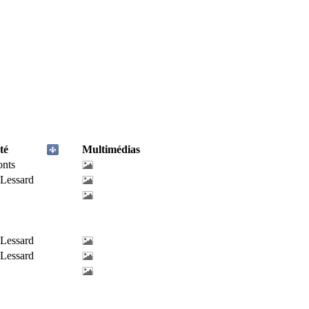
té
Multimédias
onts
-Lessard
-Lessard
-Lessard