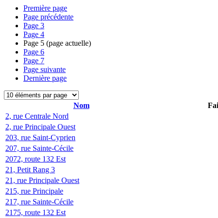
Première page
Page précédente
Page
3
Page
4
Page
5
(page actuelle)
Page
6
Page
7
Page suivante
Dernière page
Nom
Fai
2, rue Centrale Nord
2, rue Principale Ouest
203, rue Saint-Cyprien
207, rue Sainte-Cécile
2072, route 132 Est
21, Petit Rang 3
21, rue Principale Ouest
215, rue Principale
217, rue Sainte-Cécile
2175, route 132 Est