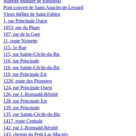
Manège militaire de Rimouski
Pont couvert de Saint-Anaclet-de-Lessard
Vieux théâtre de Saint-Fabien
1, rue Principale Ouest
1053, rue du Phare
107, rue de la Gare
11, route Neigette
115, 1e Rue
115, rue Sainte-Cécile-du-Bic
116, rue Principale
116, rue Sainte-Cécile-du-Bic
119, rue Principale Est
1226, route des Pionniers
124, rue Principale Ouest
126, rue J.-Romuald-Bérubé
128, rue Principale Est
129, rue Principale
135, rue Sainte-Cécile-du-Bic
1417, route Centrale
142, rue J.-Romuald-Bérubé
143, chemin du Petit-Lac-Macpès