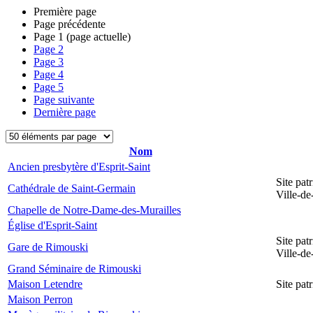
Première page
Page précédente
Page
1
(page actuelle)
Page
2
Page
3
Page
4
Page
5
Page suivante
Dernière page
Nom
Ancien presbytère d'Esprit-Saint
Site pat
Cathédrale de Saint-Germain
Ville-d
Chapelle de Notre-Dame-des-Murailles
Église d'Esprit-Saint
Site pat
Gare de Rimouski
Ville-d
Grand Séminaire de Rimouski
Maison Letendre
Site pa
Maison Perron