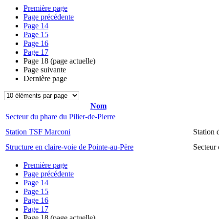
Première page
Page précédente
Page
14
Page
15
Page
16
Page
17
Page
18
(page actuelle)
Page suivante
Dernière page
Nom
Secteur du phare du Pilier-de-Pierre
Station TSF Marconi
Station
Structure en claire-voie de Pointe-au-Père
Secteur 
Première page
Page précédente
Page
14
Page
15
Page
16
Page
17
Page
18
(page actuelle)