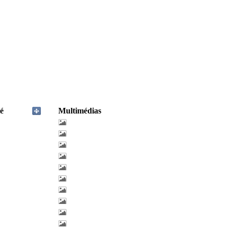
é
Multimédias