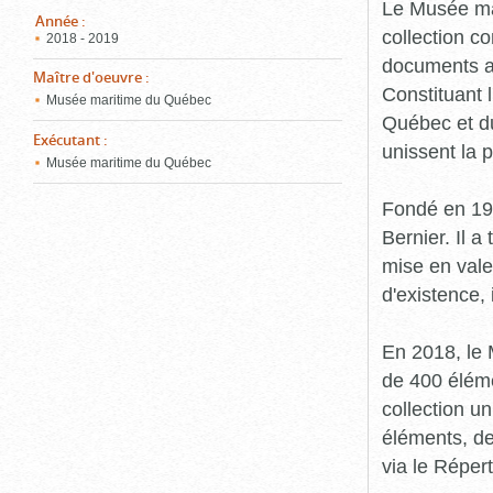
pou
Le Musée ma
ferm
Année
:
collection c
2018 - 2019
documents an
Maître d'oeuvre
:
Constituant 
Musée maritime du Québec
Québec et du
Exécutant
:
unissent la 
Musée maritime du Québec
Fondé en 19
Bernier. Il a
mise en vale
d'existence,
En 2018, le
de 400 éléme
collection u
éléments, de
via le Réper