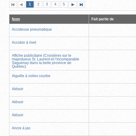
Page
(page
Page
Page
Page
Page
1
Première
2
Page
3
4
5
Page
Dernière
actuelle)
page
précédente
suivante
page
Nom
Fait partie de
Accoteuse pneumatique
Accotoir à rivet
Affiche publicitaire (Croisières sur le
majestueux St. Laurent et l’incomparable
Saguenay dans la belle province de
Québec)
Aiguille à voiles courbe
Alésoir
Alésoir
Alésoir
Ancre à jas