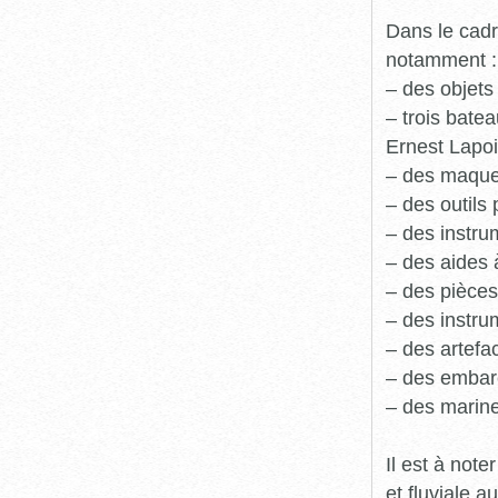
Dans le cadr
notamment :
– des objets
– trois batea
Ernest Lapoi
– des maque
– des outils 
– des instru
– des aides 
– des pièces
– des instru
– des artefa
– des embarc
– des marine
Il est à not
et fluviale 