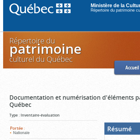
Ministère de la Cult
Répertoire du patrimoine c
Répertoire du
patrimoine
culturel du Québec
Accueil
Documentation et numérisation d'éléments pa
Québec
Type
:
Inventaire-évaluation
Résumé
(Boi
Portée
:
ouve
Nationale
cliq