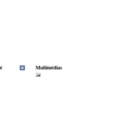
é
Multimédias