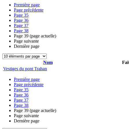
Première page
Page précédente
Page
35
Page
36
Page
37
Page
38
Page
39
(page actuelle)
Page suivante
Dernière page
Nom
Fai
Vestiges du pont Trahan
Première page
Page précédente
Page
35
Page
36
Page
37
Page
38
Page
39
(page actuelle)
Page suivante
Dernière page