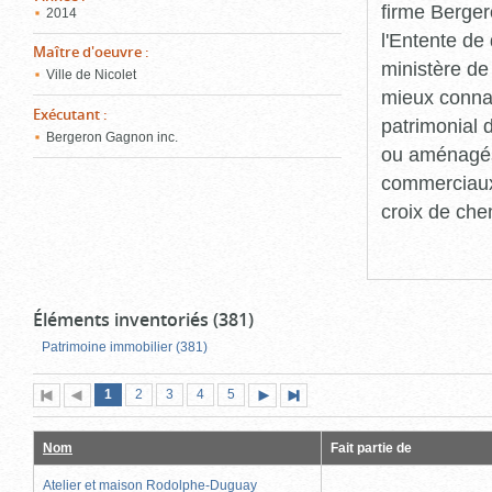
firme Berger
2014
l'Entente de 
Maître d'oeuvre
:
ministère de
Ville de Nicolet
mieux connaît
Exécutant
:
patrimonial d
Bergeron Gagnon inc.
ou aménagés 
commerciaux, 
croix de che
Éléments inventoriés (381)
Patrimoine immobilier (381)
Page
(page
Page
Page
Page
Page
1
Première
2
Page
3
4
5
Page
Dernière
actuelle)
page
précédente
suivante
page
Nom
Fait partie de
Atelier et maison Rodolphe-Duguay