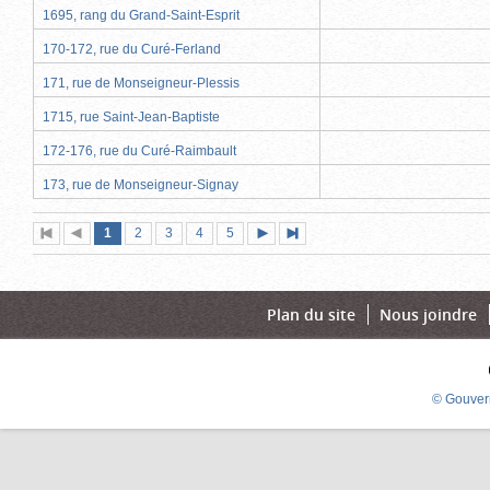
1695, rang du Grand-Saint-Esprit
170-172, rue du Curé-Ferland
171, rue de Monseigneur-Plessis
1715, rue Saint-Jean-Baptiste
172-176, rue du Curé-Raimbault
173, rue de Monseigneur-Signay
Page
(page
Page
Page
Page
Page
1
Première
2
Page
3
4
5
Page
Dernière
actuelle)
page
précédente
suivante
page
Plan du site
Nous joindre
© Gouver