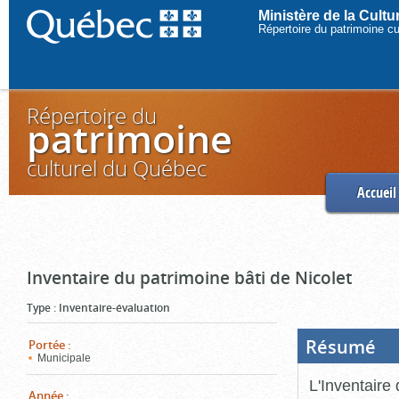
Ministère de la Cult
Répertoire du patrimoine c
Répertoire du
patrimoine
culturel du Québec
Accueil
Inventaire du patrimoine bâti de Nicolet
Type
:
Inventaire-évaluation
Résumé
(Boi
Portée
:
ouve
Municipale
cliq
pou
L'Inventaire 
ferm
Année
: