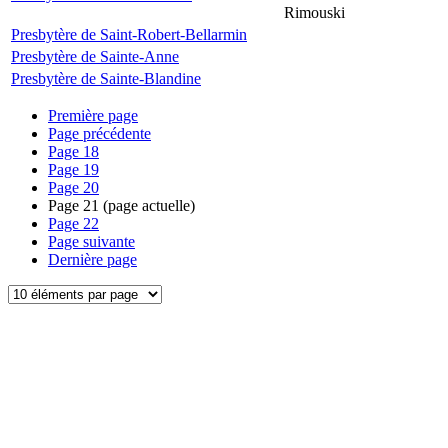
Rimouski
Presbytère de Saint-Robert-Bellarmin
Presbytère de Sainte-Anne
Presbytère de Sainte-Blandine
Première page
Page précédente
Page
18
Page
19
Page
20
Page
21
(page actuelle)
Page
22
Page suivante
Dernière page