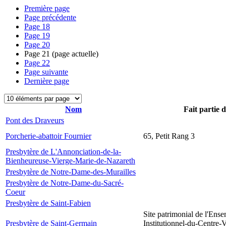
Première page
Page précédente
Page
18
Page
19
Page
20
Page
21
(page actuelle)
Page
22
Page suivante
Dernière page
Nom
Fait partie 
Pont des Draveurs
Porcherie-abattoir Fournier
65, Petit Rang 3
Presbytère de L'Annonciation-de-la-
Bienheureuse-Vierge-Marie-de-Nazareth
Presbytère de Notre-Dame-des-Murailles
Presbytère de Notre-Dame-du-Sacré-
Coeur
Presbytère de Saint-Fabien
Site patrimonial de l'Ens
Presbytère de Saint-Germain
Institutionnel-du-Centre-V