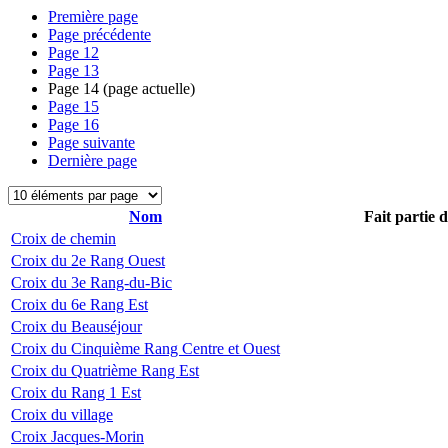
Première page
Page précédente
Page
12
Page
13
Page
14
(page actuelle)
Page
15
Page
16
Page suivante
Dernière page
Nom
Fait partie 
Croix de chemin
Croix du 2e Rang Ouest
Croix du 3e Rang-du-Bic
Croix du 6e Rang Est
Croix du Beauséjour
Croix du Cinquième Rang Centre et Ouest
Croix du Quatrième Rang Est
Croix du Rang 1 Est
Croix du village
Croix Jacques-Morin