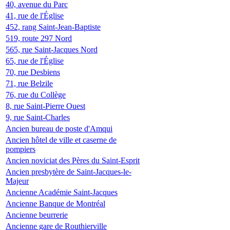
40, avenue du Parc
41, rue de l'Église
452, rang Saint-Jean-Baptiste
519, route 297 Nord
565, rue Saint-Jacques Nord
65, rue de l'Église
70, rue Desbiens
71, rue Belzile
76, rue du Collège
8, rue Saint-Pierre Ouest
9, rue Saint-Charles
Ancien bureau de poste d'Amqui
Ancien hôtel de ville et caserne de
pompiers
Ancien noviciat des Pères du Saint-Esprit
Ancien presbytère de Saint-Jacques-le-
Majeur
Ancienne Académie Saint-Jacques
Ancienne Banque de Montréal
Ancienne beurrerie
Ancienne gare de Routhierville