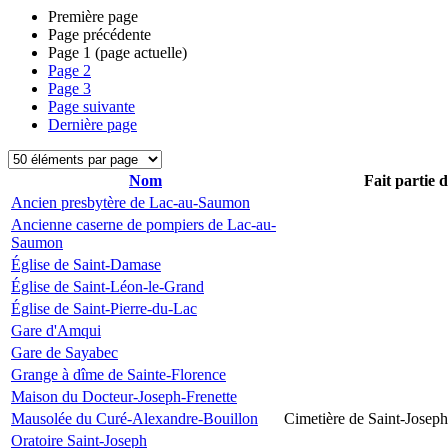
Première page
Page précédente
Page
1
(page actuelle)
Page
2
Page
3
Page suivante
Dernière page
Nom
Fait partie 
Ancien presbytère de Lac-au-Saumon
Ancienne caserne de pompiers de Lac-au-
Saumon
Église de Saint-Damase
Église de Saint-Léon-le-Grand
Église de Saint-Pierre-du-Lac
Gare d'Amqui
Gare de Sayabec
Grange à dîme de Sainte-Florence
Maison du Docteur-Joseph-Frenette
Mausolée du Curé-Alexandre-Bouillon
Cimetière de Saint-Joseph
Oratoire Saint-Joseph