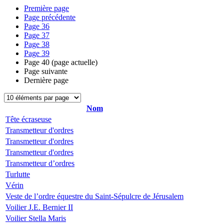
Première page
Page précédente
Page
36
Page
37
Page
38
Page
39
Page
40
(page actuelle)
Page suivante
Dernière page
Nom
Tête écraseuse
Transmetteur d'ordres
Transmetteur d'ordres
Transmetteur d'ordres
Transmetteur d’ordres
Turlutte
Vérin
Veste de l’ordre équestre du Saint-Sépulcre de Jérusalem
Voilier J.E. Bernier II
Voilier Stella Maris