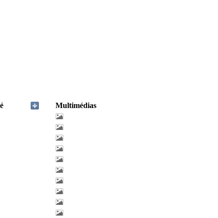
é
Multimédias