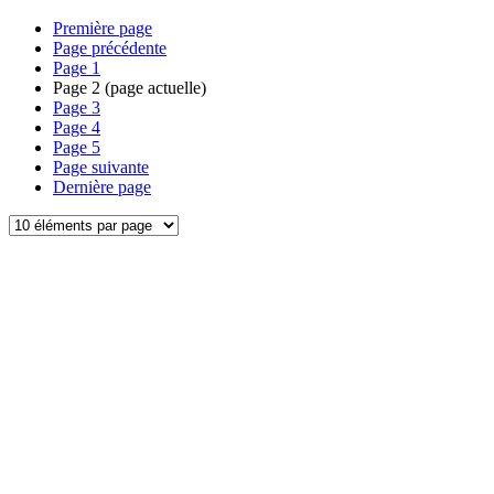
Première page
Page précédente
Page
1
Page
2
(page actuelle)
Page
3
Page
4
Page
5
Page suivante
Dernière page