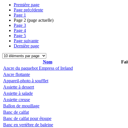
Première page
Page précédente
Page
1
Page
2
(page actuelle)
Page
3
Page
4
Page
5
Page suivante
Dernière page
Nom
Fai
Ancre du paquebot Empress of Ireland
Ancre flottante
Appareil-photo à soufflet
Assiette à dessert
Assiette à salade
Assiette creuse
Ballon de mouillage
Banc de calfat
Banc de calfat pour étoupe
Banc en vertèbre de baleine