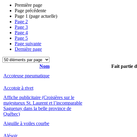
Première page
Page précédente
Page
1
(page actuelle)
Page
2
Page
3
Page
4
Page
5
Page suivante
Dernière page
Nom
Fait partie 
Accoteuse pneumatique
Accotoir à rivet
Affiche publicitaire (Croisières sur le
majestueux St. Laurent et l’incomparable
Saguenay dans la belle province de
Québec)
Aiguille à voiles courbe
Alésoir