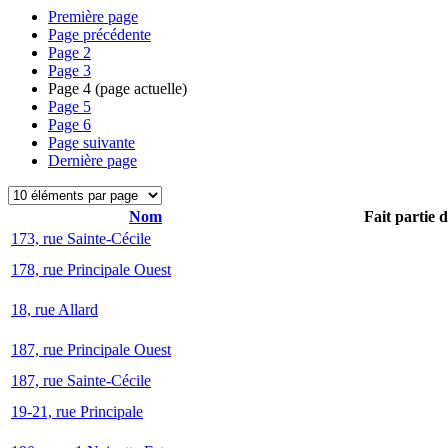
Première page
Page précédente
Page
2
Page
3
Page
4
(page actuelle)
Page
5
Page
6
Page suivante
Dernière page
Nom
Fait partie 
173, rue Sainte-Cécile
178, rue Principale Ouest
18, rue Allard
187, rue Principale Ouest
187, rue Sainte-Cécile
19-21, rue Principale