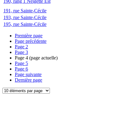
190, rang 1 Neigette Est
191, rue Sainte-Cécile
193, rue Sainte-Cécile
195, rue Sainte-Cécile
Première page
Page précédente
Page
2
Page
3
Page
4
(page actuelle)
Page
5
Page
6
Page suivante
Dernière page