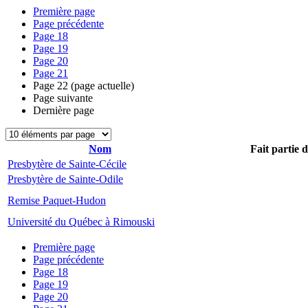
Première page
Page précédente
Page
18
Page
19
Page
20
Page
21
Page
22
(page actuelle)
Page suivante
Dernière page
Nom
Fait partie 
Presbytère de Sainte-Cécile
Presbytère de Sainte-Odile
Remise Paquet-Hudon
Université du Québec à Rimouski
Première page
Page précédente
Page
18
Page
19
Page
20