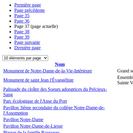
Première page
Page précédente
Page
35
Page
36
Page
37
(page actuelle)
Page
38
Page
39
Page suivante
Dernière page
Nom
Monument de Notre-Dame-de-la-Vie-Intérieure
Grand s
Ensembl
Monument de saint Jean l'Évangéliste
Sainte V
Palissade du cloître des Soeurs adoratrices du Précieux-
Sang
Parc écologique de l'Anse du Port
Pavillon 3ième secondaire du collège Notre-Dame-de-
l'Assomption
Pavillon Notre-Dame
Pavillon Notre-Dame-de-Liesse
Plaque de la famille Rousseau