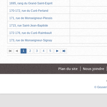
1695, rang du Grand-Saint-Esprit
170-172, rue du Curé-Ferland
171, rue de Monseigneur-Plessis
1715, rue Saint-Jean-Baptiste
172-176, rue du Curé-Raimbault
173, rue de Monseigneur-Signay
Page
(page
Page
Page
Page
Page
1
Première
2
Page
3
4
5
Page
Dernière
actuelle)
page
précédente
suivante
page
Plan du site
Nous joindre
© Gouver