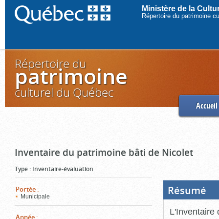
Ministère de la Cult
Répertoire du patrimoine c
Répertoire du
patrimoine
culturel du Québec
Accueil
Inventaire du patrimoine bâti de Nicolet
Type
:
Inventaire-évaluation
Résumé
(Boi
Portée
:
ouve
Municipale
cliq
pou
L'Inventaire 
ferm
Année
: