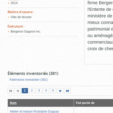
firme Berger
2014
l'Entente de 
Maître d'oeuvre
:
ministère de
Ville de Nicolet
mieux connaît
Exécutant
:
patrimonial d
Bergeron Gagnon inc.
ou aménagés 
commerciaux, 
croix de che
Éléments inventoriés (381)
Patrimoine immobilier (381)
Page
(page
Page
Page
Page
Page
1
Première
2
Page
3
4
5
Page
Dernière
actuelle)
page
précédente
suivante
page
Nom
Fait partie de
Atelier et maison Rodolphe-Duguay