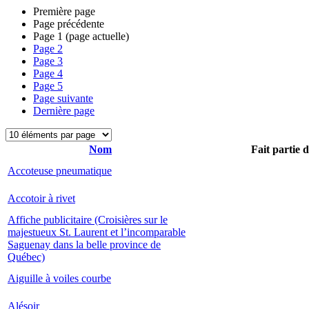
Première page
Page précédente
Page
1
(page actuelle)
Page
2
Page
3
Page
4
Page
5
Page suivante
Dernière page
Nom
Fait partie 
Accoteuse pneumatique
Accotoir à rivet
Affiche publicitaire (Croisières sur le
majestueux St. Laurent et l’incomparable
Saguenay dans la belle province de
Québec)
Aiguille à voiles courbe
Alésoir