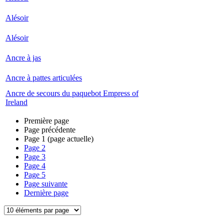
Alésoir
Alésoir
Ancre à jas
Ancre à pattes articulées
Ancre de secours du paquebot Empress of
Ireland
Première page
Page précédente
Page
1
(page actuelle)
Page
2
Page
3
Page
4
Page
5
Page suivante
Dernière page