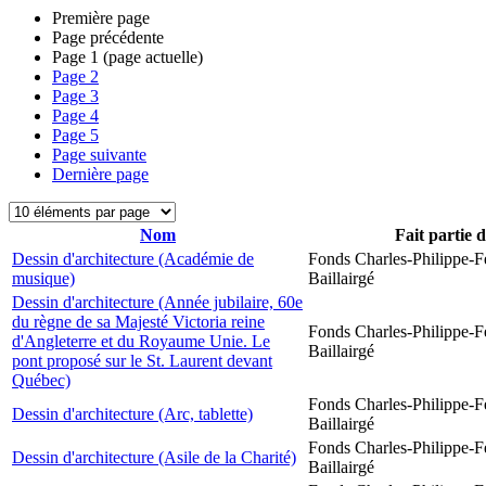
Première page
Page précédente
Page
1
(page actuelle)
Page
2
Page
3
Page
4
Page
5
Page suivante
Dernière page
Nom
Fait partie 
Dessin d'architecture (Académie de
Fonds Charles-Philippe-F
musique)
Baillairgé
Dessin d'architecture (Année jubilaire, 60e
du règne de sa Majesté Victoria reine
Fonds Charles-Philippe-F
d'Angleterre et du Royaume Unie. Le
Baillairgé
pont proposé sur le St. Laurent devant
Québec)
Fonds Charles-Philippe-F
Dessin d'architecture (Arc, tablette)
Baillairgé
Fonds Charles-Philippe-F
Dessin d'architecture (Asile de la Charité)
Baillairgé