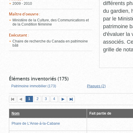
différents p
2009 - 2010
du gardien, 
Maître d'oeuvre
:
par le Minis
Ministère de la Culture, des Communications et
de la Condition féminine
patrimoine b
d'évaluer la
Exécutant
:
associés. Ce
Chaire de recherche du Canada en patrimoine
bâti
grille de not
Éléments inventoriés (175)
Patrimoine immobilier (173)
Plaques (2)
Page
(page
Page
Page
Page
1
Première
2
Page
3
4
Page
Dernière
actuelle)
page
précédente
suivante
page
Nom
Fait partie de
Phare de L'Anse-à-la-Cabane