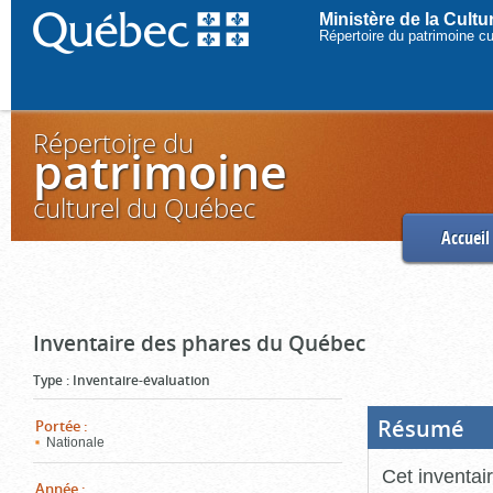
Ministère de la Cult
Répertoire du patrimoine c
Répertoire du
patrimoine
culturel du Québec
Accueil
Inventaire des phares du Québec
Type
:
Inventaire-évaluation
Résumé
(Boi
Portée
:
ouve
Nationale
cliq
pou
Cet inventai
ferm
Année
: