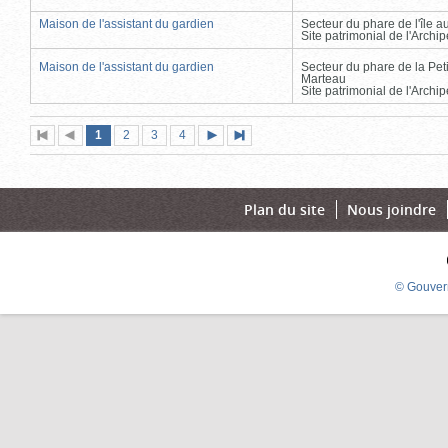
Maison de l'assistant du gardien
Secteur du phare de l'île 
Site patrimonial de l'Arch
Maison de l'assistant du gardien
Secteur du phare de la Peti
Marteau
Site patrimonial de l'Arch
Page
(page
Page
Page
Page
1
Première
2
Page
3
4
Page
Dernière
actuelle)
page
précédente
suivante
page
Plan du site
Nous joindre
© Gouver