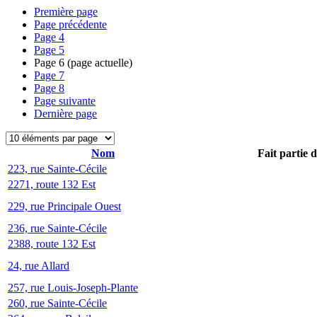
Première page
Page précédente
Page
4
Page
5
Page
6
(page actuelle)
Page
7
Page
8
Page suivante
Dernière page
Nom
Fait partie 
223, rue Sainte-Cécile
2271, route 132 Est
229, rue Principale Ouest
236, rue Sainte-Cécile
2388, route 132 Est
24, rue Allard
257, rue Louis-Joseph-Plante
260, rue Sainte-Cécile