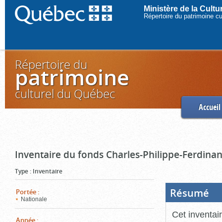
Ministère de la Cult
Répertoire du patrimoine c
Répertoire du
patrimoine
culturel du Québec
Accueil
Inventaire du fonds Charles-Philippe-Ferdinan
Type
:
Inventaire
Résumé
(Boi
Portée
:
ouve
Nationale
cliq
pou
Cet inventai
ferm
Année
: