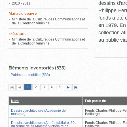
dessins d'ar
2010 - 2011
Philippe-Fer
Maître d'oeuvre
:
fonds a été c
Ministère de la Culture, des Communications et
de la Condition féminine
en 1979. En 
collection a
Exécutant
:
au public vi
Ministère de la Culture, des Communications et
de la Condition féminine
Éléments inventoriés (533)
Patrimoine mobilier (533)
Page
(page
Page
Page
Page
Page
1
Première
2
Page
3
4
5
Page
Dernière
actuelle)
page
précédente
suivante
page
Nom
Fait partie de
Dessin d'architecture (Académie de
Fonds Charles-Philippe-Fe
musique)
Baillairgé
Dessin d'architecture (Année jubilaire, 60e
Fonds Charles-Philippe-Fe
du règne de sa Majesté Victoria reine
Baillairgé