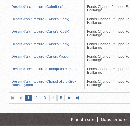
Dessin d'architecture (Calorifère)
Fonds Charles-Philippe-Fe
Baillairgé
Dessin d'architecture (Carter's Kiosk)
Fonds Charles-Philippe-Fe
Baillairgé
Dessin d'architecture (Carter's Kiosk)
Fonds Charles-Philippe-Fe
Baillairgé
Dessin d'architecture (Carter's Kiosk)
Fonds Charles-Philippe-Fe
Baillairgé
Dessin d'architecture (Carters Kiosk)
Fonds Charles-Philippe-Fe
Baillairgé
Dessin d'architecture (Champlain Market)
Fonds Charles-Philippe-Fe
Baillairgé
Dessin d'architecture (Chapel of the Grey
Fonds Charles-Philippe-Fe
Nuns Asylum)
Baillairgé
Page
(page
Page
Page
Page
Page
1
Première
2
Page
3
4
5
Page
Dernière
actuelle)
page
précédente
suivante
page
Plan du site
Nous joindre