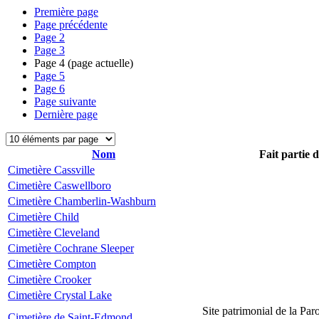
Première page
Page précédente
Page
2
Page
3
Page
4
(page actuelle)
Page
5
Page
6
Page suivante
Dernière page
Nom
Fait partie 
Cimetière Cassville
Cimetière Caswellboro
Cimetière Chamberlin-Washburn
Cimetière Child
Cimetière Cleveland
Cimetière Cochrane Sleeper
Cimetière Compton
Cimetière Crooker
Cimetière Crystal Lake
Site patrimonial de la Par
Cimetière de Saint-Edmond