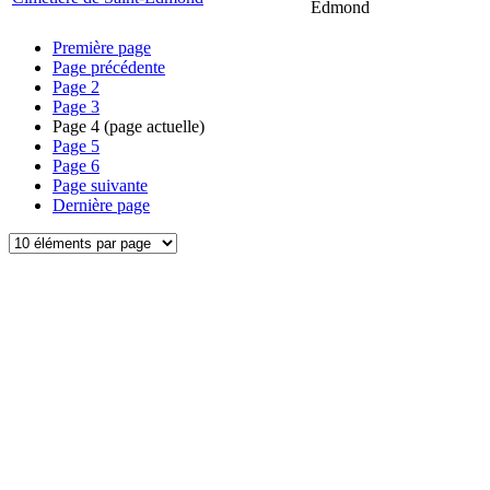
Edmond
Première page
Page précédente
Page
2
Page
3
Page
4
(page actuelle)
Page
5
Page
6
Page suivante
Dernière page