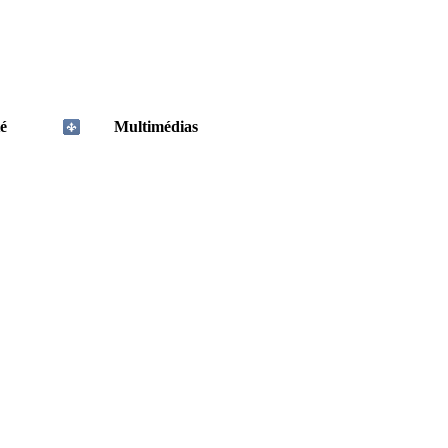
é
Multimédias