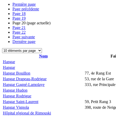
Première page
Page précédente
Page
18
Page
19
Page
20
(page actuelle)
Page
21
Page
22
Page suivante
Dernière page
Nom
Fai
Hangar
Hangar
Hangar Bouillon
77, 4e Rang Est
Hangar Drapeau-Rodrigue
53, rue de la Gare
Hangar Gagné-Lamolaye
333, rue Principale
Hangar Hudon
Hangar Rodrigue
Hangar Saint-Laurent
59, Petit Rang 3
Hangar Vignola
398, route de Neige
Hôpital régional de Rimouski