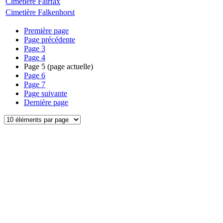
Cimetière Fairfax
Cimetière Falkenhorst
Première page
Page précédente
Page
3
Page
4
Page
5
(page actuelle)
Page
6
Page
7
Page suivante
Dernière page