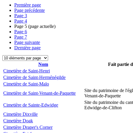
Première page
Page précédente
Page
3
Page
4
Page
5
(page actuelle)
Page
6
Page
7
Page suivante
Dernière page
Nom
Fait partie 
Cimetière de Saint-Henri
Cimetière de Saint-Herménégilde
Cimetière de Saint-Malo
Site du patrimoine de l'égl
Cimetière de Saint-Venant-de-Paquette
Venant-de-Paquette
Site du patrimoine du can
Cimetière de Sainte-Edwidge
Edwidge-de-Clifton
Cimetière Dixville
Cimetière Doak
Cimetière Draper's Corner