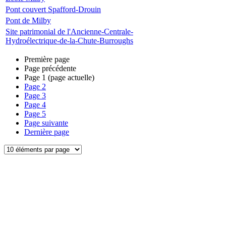
Pont couvert Spafford-Drouin
Pont de Milby
Site patrimonial de l'Ancienne-Centrale-
Hydroélectrique-de-la-Chute-Burroughs
Première page
Page précédente
Page
1
(page actuelle)
Page
2
Page
3
Page
4
Page
5
Page suivante
Dernière page