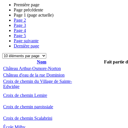
Première page
Page précédente
Page
1
(page actuelle)
Page
2
Page
3
Page
4
Page
5
Page suivante
Dernière page
Nom
Fait partie 
Château Arthur-Osmore-Norton
Château d'eau de la rue Dominion
Croix de chemin du Village de Sainte-
Edwidge
Croix de chemin Lemire
Croix de chemin paroissiale
Croix de chemin Scalabrini
École Milby