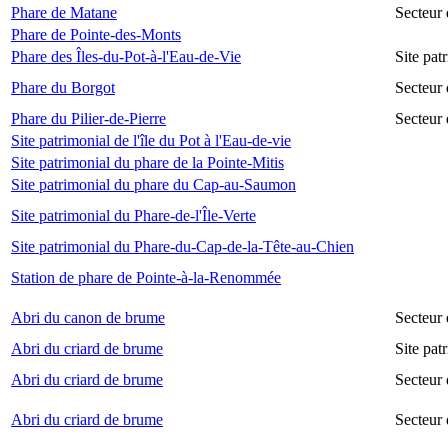
Phare de Matane
Secteur
Phare de Pointe-des-Monts
Phare des Îles-du-Pot-à-l'Eau-de-Vie
Site pat
Phare du Borgot
Secteur
Phare du Pilier-de-Pierre
Secteur 
Site patrimonial de l'île du Pot à l'Eau-de-vie
Site patrimonial du phare de la Pointe-Mitis
Site patrimonial du phare du Cap-au-Saumon
Site patrimonial du Phare-de-l'Île-Verte
Site patrimonial du Phare-du-Cap-de-la-Tête-au-Chien
Station de phare de Pointe-à-la-Renommée
Abri du canon de brume
Secteur
Abri du criard de brume
Site pa
Abri du criard de brume
Secteur
Abri du criard de brume
Secteur