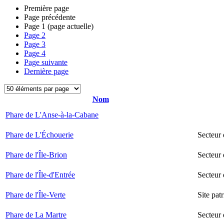
Première page
Page précédente
Page
1
(page actuelle)
Page
2
Page
3
Page
4
Page suivante
Dernière page
Nom
Phare de L'Anse-à-la-Cabane
Phare de L'Échouerie
Secteur
Phare de l'Île-Brion
Secteur 
Phare de l'Île-d'Entrée
Secteur 
Phare de l'Île-Verte
Site pat
Phare de La Martre
Secteur 