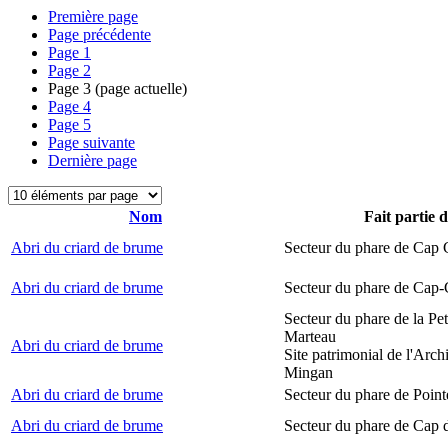
Première page
Page précédente
Page
1
Page
2
Page
3
(page actuelle)
Page
4
Page
5
Page suivante
Dernière page
Nom
Fait partie 
Abri du criard de brume
Secteur du phare de Cap
Abri du criard de brume
Secteur du phare de Cap-
Secteur du phare de la Peti
Marteau
Abri du criard de brume
Site patrimonial de l'Arch
Mingan
Abri du criard de brume
Secteur du phare de Point
Abri du criard de brume
Secteur du phare de Cap 