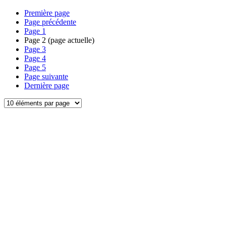
Première page
Page précédente
Page
1
Page
2
(page actuelle)
Page
3
Page
4
Page
5
Page suivante
Dernière page