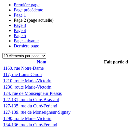
Première page
Page précédente
Page
1
Page
2
(page actuelle)
Page
3
Page
4
Page
5
Page suivante
Dernière page
Nom
Fait partie 
1160, rue Notre-Dame
117, rue Louis-Caron
1210, route Marie-Victorin
1230, route Marie-Victorin
124, rue de Monseigneur-Plessis
127-131, rue du Curé-Brassard
127-135, rue du Curé-Ferland
127-139, rue de Monseigneur-Signay
1290, route Marie-Victorin
134-136, rue du Curé-Ferland