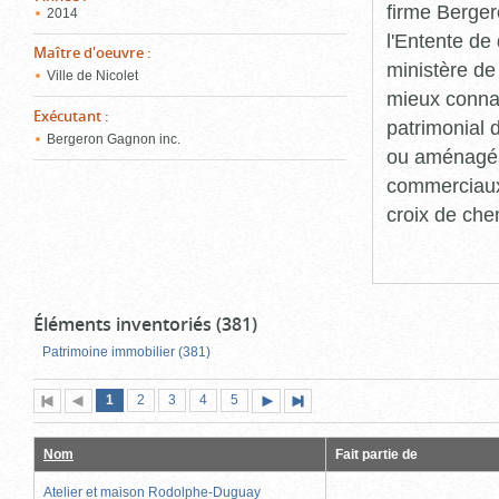
firme Berger
2014
l'Entente de 
Maître d'oeuvre
:
ministère de
Ville de Nicolet
mieux connaît
Exécutant
:
patrimonial d
Bergeron Gagnon inc.
ou aménagés 
commerciaux, 
croix de che
Éléments inventoriés (381)
Patrimoine immobilier (381)
Page
(page
Page
Page
Page
Page
1
Première
2
Page
3
4
5
Page
Dernière
actuelle)
page
précédente
suivante
page
Nom
Fait partie de
Atelier et maison Rodolphe-Duguay