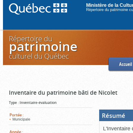
Ministère de la Cult
Répertoire du patrimoine c
Répertoire du
patrimoine
culturel du Québec
Accueil
Inventaire du patrimoine bâti de Nicolet
Type
:
Inventaire-évaluation
Résumé
(Boi
Portée
:
ouve
Municipale
cliq
pou
L'Inventaire 
ferm
Année
: