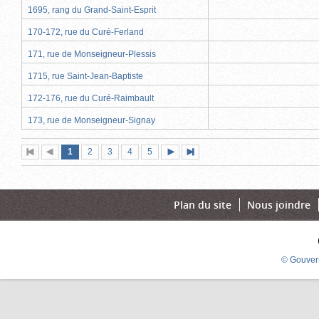
1695, rang du Grand-Saint-Esprit
170-172, rue du Curé-Ferland
171, rue de Monseigneur-Plessis
1715, rue Saint-Jean-Baptiste
172-176, rue du Curé-Raimbault
173, rue de Monseigneur-Signay
Page
(page
Page
Page
Page
Page
1
Première
2
Page
3
4
5
Page
Dernière
actuelle)
page
précédente
suivante
page
Plan du site
Nous joindre
© Gouver