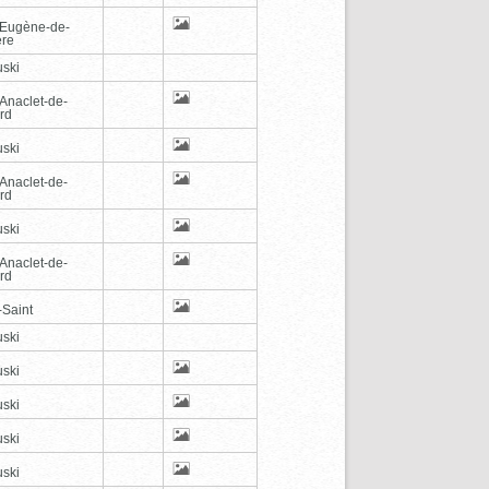
-Eugène-de-
ère
ski
-Anaclet-de-
rd
ski
-Anaclet-de-
rd
ski
-Anaclet-de-
rd
-Saint
ski
ski
ski
ski
ski