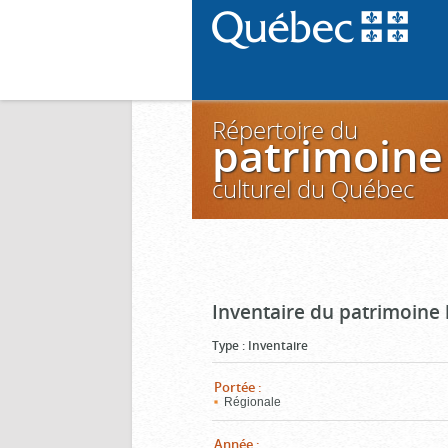
Répertoire du
patrimoine
culturel du Québec
Inventaire du patrimoine 
Type
:
Inventaire
Portée
:
Régionale
Année
: