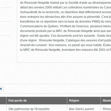
de Rimouski-Neigette réalisé par la Société d'aide au développement
début des années 2000 intitulé Les collections numérisées du Cana
l'exhaustivité de la recherche, ce répertoire était difficilement ac
donc entrepris les démarches afin d'en assurer la pérennité. C'est 
transférées de ce répertoire vers la base de données PIMIQ du minis
Communications du Québec. Profitant de l'exercice, plusieurs biens
documents produits par la MRC de Rimouski-Neigette ainsi que par
région ont été ajoutés. Ces documents sont les suivants : Guide des 
d'une région : Rimouski-Neigette, Catalogue des oeuvres d'art pub
Anaclet-de-Lessard : Nos maisons, ce passé qui nous habite, Évalu
la MRC de Rimouski-Neigette, Inventaire des maisons été 2001 et Pr
Page
Dernière
nte
page
Fait partie de
Région
Munic
Site patrimonial de l'Ensemble-
Bas-Saint-Laurent
Rimou