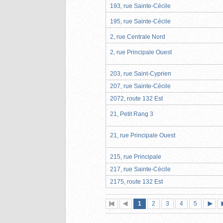
193, rue Sainte-Cécile
195, rue Sainte-Cécile
2, rue Centrale Nord
2, rue Principale Ouest
203, rue Saint-Cyprien
207, rue Sainte-Cécile
2072, route 132 Est
21, Petit Rang 3
21, rue Principale Ouest
215, rue Principale
217, rue Sainte-Cécile
2175, route 132 Est
Page
(page
Page
Page
Page
Page
1
Première
2
Page
3
4
5
actuelle)
page
précédente
suiva