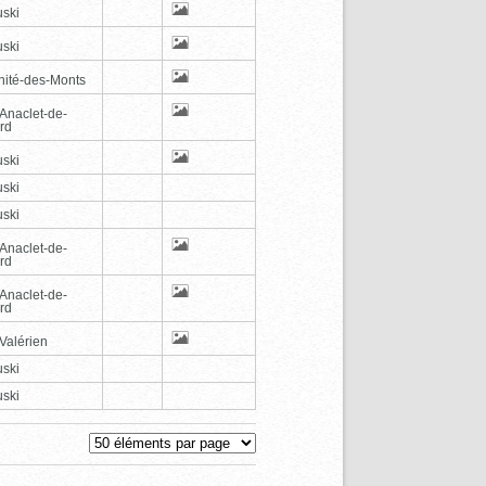
ski
ski
inité-des-Monts
-Anaclet-de-
rd
ski
ski
ski
-Anaclet-de-
rd
-Anaclet-de-
rd
Valérien
ski
ski