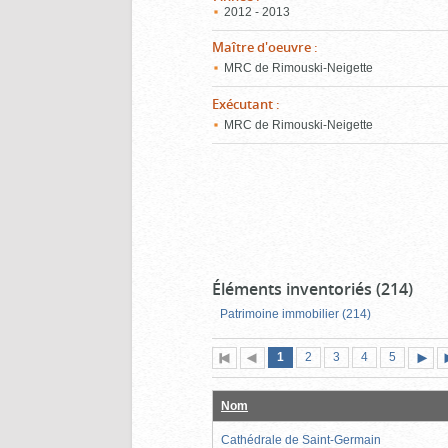
2012 - 2013
Maître d'oeuvre
:
MRC de Rimouski-Neigette
Exécutant
:
MRC de Rimouski-Neigette
Éléments inventoriés (214)
Patrimoine immobilier (214)
Page
(page
Page
Page
Page
Page
1
Première
2
Page
3
4
5
actuelle)
page
précédente
suiva
Nom
Cathédrale de Saint-Germain