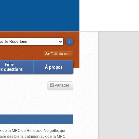
ction
Augmenter
Taille du texte
la
Foire
À propos
ux questions
Partager
ux de la MRC de Rimouski-Neigette, qui
taire des biens patrimoniaux de la MRC