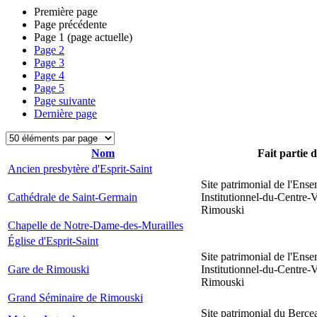
Première page
Page précédente
Page
1
(page actuelle)
Page
2
Page
3
Page
4
Page
5
Page suivante
Dernière page
Nom
Fait partie 
Ancien presbytère d'Esprit-Saint
Site patrimonial de l'Ens
Cathédrale de Saint-Germain
Institutionnel-du-Centre-V
Rimouski
Chapelle de Notre-Dame-des-Murailles
Église d'Esprit-Saint
Site patrimonial de l'Ens
Gare de Rimouski
Institutionnel-du-Centre-V
Rimouski
Grand Séminaire de Rimouski
Site patrimonial du Berce