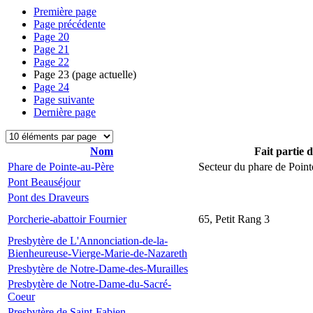
Première page
Page précédente
Page
20
Page
21
Page
22
Page
23
(page actuelle)
Page
24
Page suivante
Dernière page
Nom
Fait partie 
Phare de Pointe-au-Père
Secteur du phare de Point
Pont Beauséjour
Pont des Draveurs
Porcherie-abattoir Fournier
65, Petit Rang 3
Presbytère de L'Annonciation-de-la-
Bienheureuse-Vierge-Marie-de-Nazareth
Presbytère de Notre-Dame-des-Murailles
Presbytère de Notre-Dame-du-Sacré-
Coeur
Presbytère de Saint-Fabien