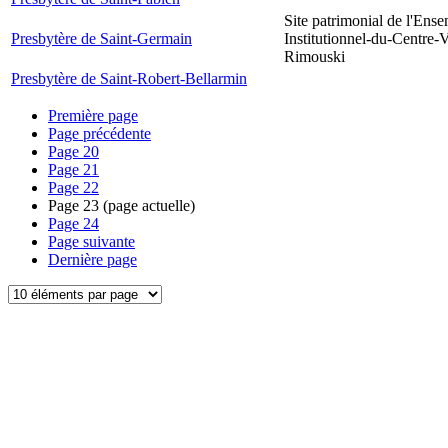
Site patrimonial de l'Ens
Presbytère de Saint-Germain
Institutionnel-du-Centre-V
Rimouski
Presbytère de Saint-Robert-Bellarmin
Première page
Page précédente
Page
20
Page
21
Page
22
Page
23
(page actuelle)
Page
24
Page suivante
Dernière page