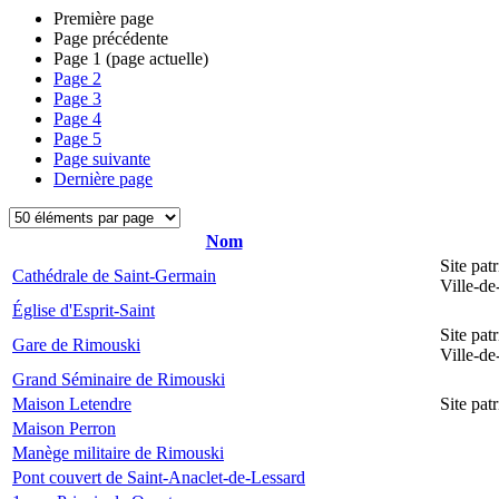
Première page
Page précédente
Page
1
(page actuelle)
Page
2
Page
3
Page
4
Page
5
Page suivante
Dernière page
Nom
Site pat
Cathédrale de Saint-Germain
Ville-d
Église d'Esprit-Saint
Site pat
Gare de Rimouski
Ville-d
Grand Séminaire de Rimouski
Maison Letendre
Site pa
Maison Perron
Manège militaire de Rimouski
Pont couvert de Saint-Anaclet-de-Lessard