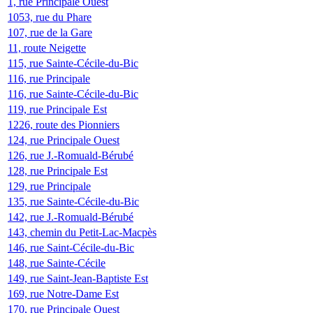
1, rue Principale Ouest
1053, rue du Phare
107, rue de la Gare
11, route Neigette
115, rue Sainte-Cécile-du-Bic
116, rue Principale
116, rue Sainte-Cécile-du-Bic
119, rue Principale Est
1226, route des Pionniers
124, rue Principale Ouest
126, rue J.-Romuald-Bérubé
128, rue Principale Est
129, rue Principale
135, rue Sainte-Cécile-du-Bic
142, rue J.-Romuald-Bérubé
143, chemin du Petit-Lac-Macpès
146, rue Saint-Cécile-du-Bic
148, rue Sainte-Cécile
149, rue Saint-Jean-Baptiste Est
169, rue Notre-Dame Est
170, rue Principale Ouest