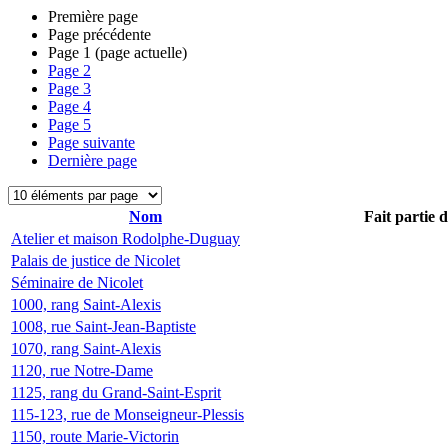
Première page
Page précédente
Page
1
(page actuelle)
Page
2
Page
3
Page
4
Page
5
Page suivante
Dernière page
Nom
Fait partie 
Atelier et maison Rodolphe-Duguay
Palais de justice de Nicolet
Séminaire de Nicolet
1000, rang Saint-Alexis
1008, rue Saint-Jean-Baptiste
1070, rang Saint-Alexis
1120, rue Notre-Dame
1125, rang du Grand-Saint-Esprit
115-123, rue de Monseigneur-Plessis
1150, route Marie-Victorin