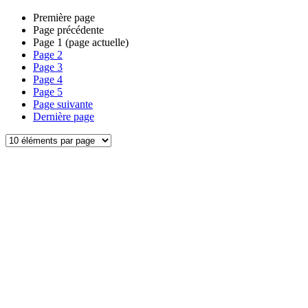
Première page
Page précédente
Page
1
(page actuelle)
Page
2
Page
3
Page
4
Page
5
Page suivante
Dernière page