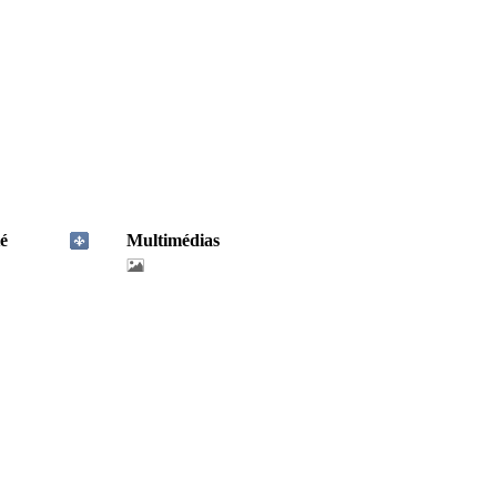
é
Multimédias