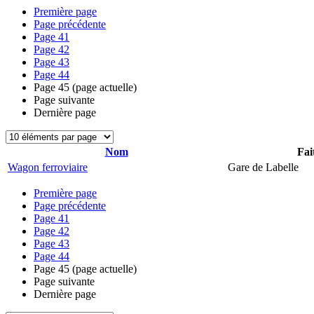
Première page
Page précédente
Page
41
Page
42
Page
43
Page
44
Page
45
(page actuelle)
Page suivante
Dernière page
Nom
Fai
Wagon ferroviaire
Gare de Labelle
Première page
Page précédente
Page
41
Page
42
Page
43
Page
44
Page
45
(page actuelle)
Page suivante
Dernière page