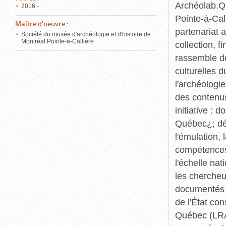
Archéolab.Qu
2016 -
Pointe-à-Call
Maître d'oeuvre
:
partenariat 
Société du musée d'archéologie et d'histoire de
Montréal Pointe-à-Callière
collection, 
rassemble de
culturelles d
l'archéologi
des contenus 
initiative :
Québec¿; dév
l'émulation,
compétences¿
l'échelle na
les chercheur
documentés p
de l'État co
Québec (LRAQ