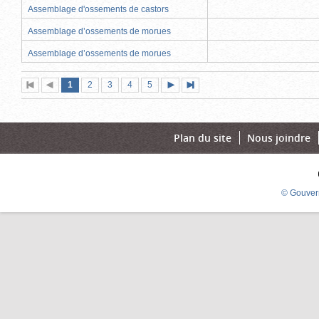
Assemblage d'ossements de castors
Assemblage d’ossements de morues
Assemblage d’ossements de morues
Page
(page
Page
Page
Page
Page
1
Première
2
Page
3
4
5
Page
Dernière
actuelle)
page
précédente
suivante
page
Plan du site
Nous joindre
© Gouver