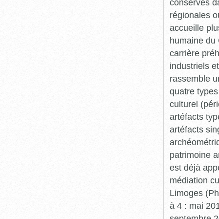
conservés da
régionales o
accueille plu
humaine du Q
carrière pré
industriels e
rassemble un
quatre types 
culturel (pér
artéfacts ty
artéfacts si
archéométriq
patrimoine a
est déjà app
médiation cu
Limoges (Pha
à 4 : mai 20
septembre 20