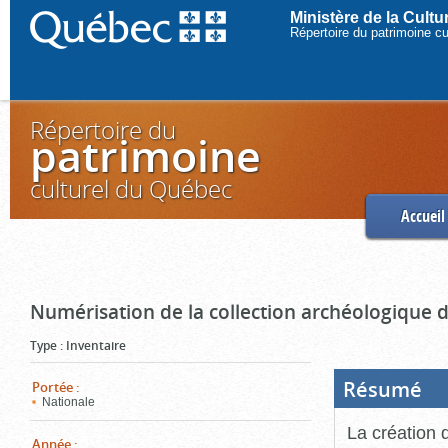
Ministère de la Cult
Répertoire du patrimoine c
Répertoire du
patrimoine
culturel du Québec
Accueil
Numérisation de la collection archéologique 
Type
:
Inventaire
Résumé
(Boi
Portée
:
ouve
Nationale
cliq
pou
La création 
ferm
Année
: