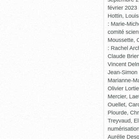
février 2023
Hottin, Loui
: Marie-Mic
comité scient
Moussette, C
: Rachel Arc
Claude Brie
Vincent Delm
Jean-Simon 
Marianne-Mar
Olivier Lort
Mercier, Lae
Ouellet, Car
Plourde, Chr
Treyvaud, El
numérisation
Aurélie Desg