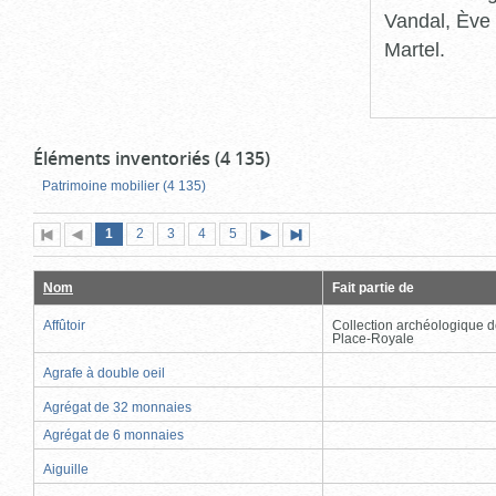
Vandal, Ève 
Martel.
Éléments inventoriés (4 135)
Patrimoine mobilier (4 135)
Page
(page
Page
Page
Page
Page
1
Première
2
Page
3
4
5
Page
Dernière
actuelle)
page
précédente
suivante
page
Nom
Fait partie de
Affûtoir
Collection archéologique d
Place-Royale
Agrafe à double oeil
Agrégat de 32 monnaies
Agrégat de 6 monnaies
Aiguille