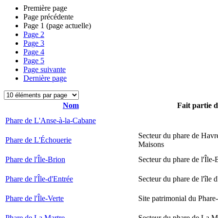
Première page
Page précédente
Page
1
(page actuelle)
Page
2
Page
3
Page
4
Page
5
Page suivante
Dernière page
Nom
Fait partie 
Phare de L'Anse-à-la-Cabane
Secteur du phare de Havr
Phare de L'Échouerie
Maisons
Phare de l'Île-Brion
Secteur du phare de l'Île-
Phare de l'Île-d'Entrée
Secteur du phare de l'île 
Phare de l'Île-Verte
Site patrimonial du Phare-
Phare de La Martre
Secteur du phare de La M