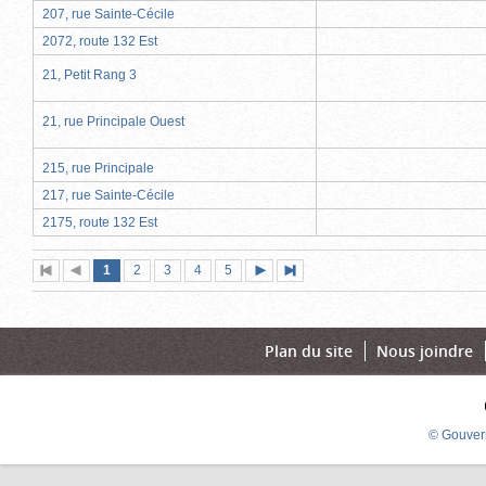
207, rue Sainte-Cécile
2072, route 132 Est
21, Petit Rang 3
21, rue Principale Ouest
215, rue Principale
217, rue Sainte-Cécile
2175, route 132 Est
Page
(page
Page
Page
Page
Page
1
Première
2
Page
3
4
5
Page
Dernière
actuelle)
page
précédente
suivante
page
Plan du site
Nous joindre
© Gouver