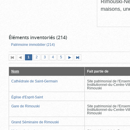
Rimouski-Nei
maisons, une
Éléments inventoriés (214)
Patrimoine immobilier (214)
Page
(page
Page
Page
Page
Page
1
Première
2
Page
3
4
5
Page
Dernière
actuelle)
page
précédente
suivante
page
Nom
Fait partie de
Cathédrale de Saint-Germain
Site patrimonial de l'Ensem
Institutionnel-du-Centre-Vil
Rimouski
Église d'Esprit-Saint
Gare de Rimouski
Site patrimonial de l'Ensem
Institutionnel-du-Centre-Vil
Rimouski
Grand Séminaire de Rimouski