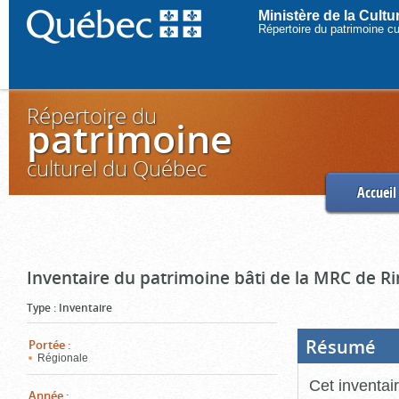
Ministère de la Cult
Répertoire du patrimoine c
Répertoire du
patrimoine
culturel du Québec
Accueil
Inventaire du patrimoine bâti de la MRC de R
Type
:
Inventaire
Résumé
(Boi
Portée
:
ouve
Régionale
cliq
pou
Cet inventai
ferm
Année
: