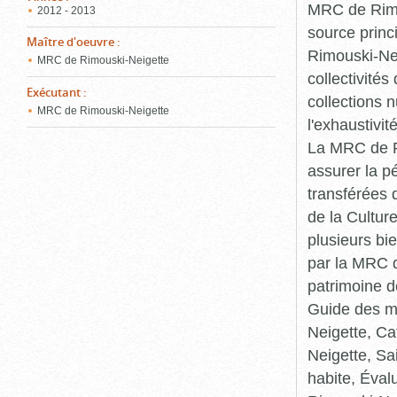
MRC de Rimou
2012 - 2013
source princ
Maître d'oeuvre
:
Rimouski-Nei
MRC de Rimouski-Neigette
collectivité
Exécutant
:
collections 
MRC de Rimouski-Neigette
l'exhaustivit
La MRC de Ri
assurer la p
transférées 
de la Cultur
plusieurs bi
par la MRC d
patrimoine d
Guide des ma
Neigette, C
Neigette, Sa
habite, Éval