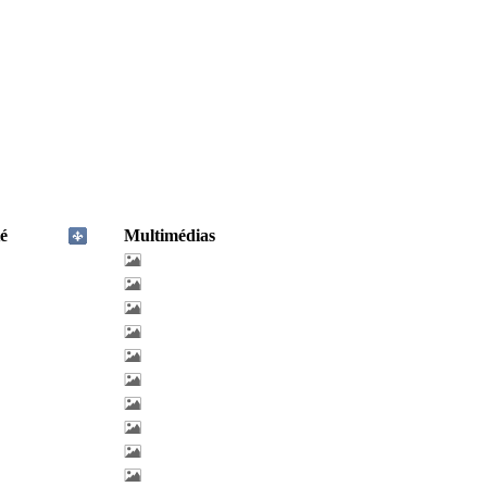
é
Multimédias