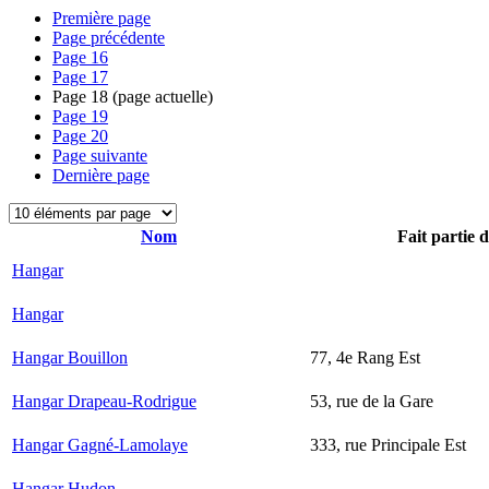
Première page
Page précédente
Page
16
Page
17
Page
18
(page actuelle)
Page
19
Page
20
Page suivante
Dernière page
Nom
Fait partie 
Hangar
Hangar
Hangar Bouillon
77, 4e Rang Est
Hangar Drapeau-Rodrigue
53, rue de la Gare
Hangar Gagné-Lamolaye
333, rue Principale Est
Hangar Hudon