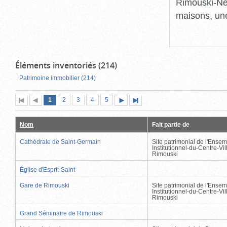
Rimouski-Nei
maisons, une
Éléments inventoriés (214)
Patrimoine immobilier (214)
Page
(page
Page
Page
Page
Page
1
Première
2
Page
3
4
5
Page
Dernière
actuelle)
page
précédente
suivante
page
Nom
Fait partie de
Cathédrale de Saint-Germain
Site patrimonial de l'Ensem
Institutionnel-du-Centre-Vil
Rimouski
Église d'Esprit-Saint
Gare de Rimouski
Site patrimonial de l'Ensem
Institutionnel-du-Centre-Vil
Rimouski
Grand Séminaire de Rimouski