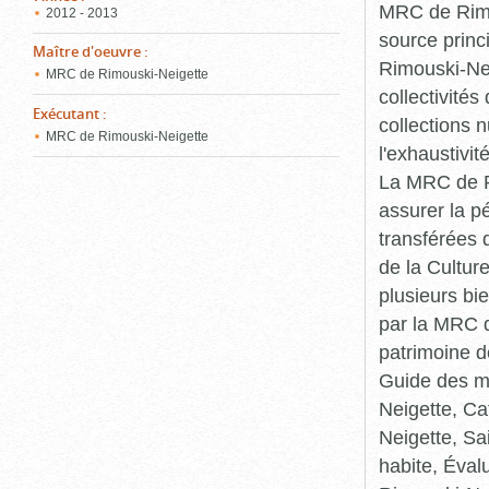
MRC de Rimou
2012 - 2013
source princ
Maître d'oeuvre
:
Rimouski-Nei
MRC de Rimouski-Neigette
collectivité
Exécutant
:
collections 
MRC de Rimouski-Neigette
l'exhaustivit
La MRC de Ri
assurer la p
transférées 
de la Cultur
plusieurs bi
par la MRC d
patrimoine d
Guide des ma
Neigette, C
Neigette, Sa
habite, Éval