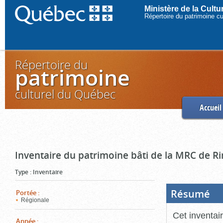
Ministère de la Cult
Répertoire du patrimoine c
Répertoire du
patrimoine
culturel du Québec
Accueil
Inventaire du patrimoine bâti de la MRC de R
Type
:
Inventaire
Résumé
(Boi
Portée
:
ouve
Régionale
cliq
pou
Cet inventai
ferm
Année
: