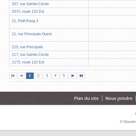
207, rue Sainte-Cécile
2072, route 132 Est
21, Petit Rang 3
21, rue Principale Ouest
215, rue Principale
217, rue Sainte-Cécile
2175, route 132 Est
Page
(page
Page
Page
Page
Page
1
Première
2
Page
3
4
5
Page
Dernière
actuelle)
page
précédente
suivante
page
Plan du site
Nous joindre
© Gouver