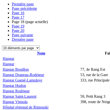
Première page
Page précédente
Page
16
Page
17
Page
18
(page actuelle)
Page
19
Page
20
Page suivante
Dernière page
Nom
Fai
Hangar
Hangar
Hangar Bouillon
77, 4e Rang Est
Hangar Drapeau-Rodrigue
53, rue de la Gare
Hangar Gagné-Lamolaye
333, rue Principale
Hangar Hudon
Hangar Rodrigue
Hangar Saint-Laurent
59, Petit Rang 3
Hangar Vignola
398, route de Neige
Hôpital régional de Rimouski