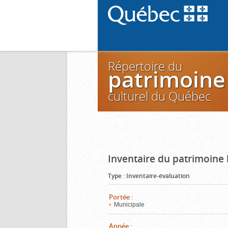
Répertoire du
patrimoine
culturel du Québec
Inventaire du patrimoine 
Type
:
Inventaire-évaluation
Portée
:
Municipale
Année
: