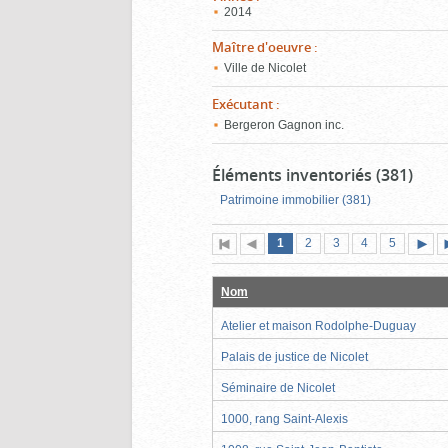
2014
Maître d'oeuvre
:
Ville de Nicolet
Exécutant
:
Bergeron Gagnon inc.
Éléments inventoriés (381)
Patrimoine immobilier (381)
Page
(page
Page
Page
Page
Page
1
Première
2
Page
3
4
5
actuelle)
page
précédente
suiva
Nom
Atelier et maison Rodolphe-Duguay
Palais de justice de Nicolet
Séminaire de Nicolet
1000, rang Saint-Alexis