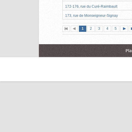
172-176, rue du Curé-Raimbault
173, rue de Monseigneur-Signay
Page
(page
Page
Page
Page
Page
1
Première
2
Page
3
4
5
actuelle)
page
précédente
suiva
Pla