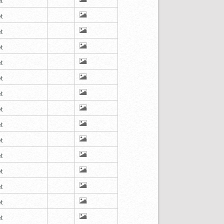
t
t
t
t
t
t
t
t
t
t
t
t
t
t
t