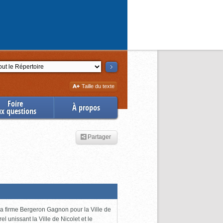
ction
Augmenter
Taille du texte
la
Foire
À propos
ux questions
Partager
 la firme Bergeron Gagnon pour la Ville de
l unissant la Ville de Nicolet et le