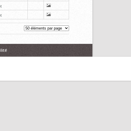
t
t
lité