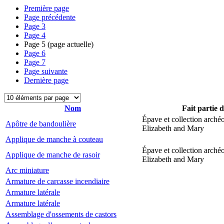
Première page
Page précédente
Page
3
Page
4
Page
5
(page actuelle)
Page
6
Page
7
Page suivante
Dernière page
Nom
Fait partie 
Épave et collection arché
Apôtre de bandoulière
Elizabeth and Mary
Applique de manche à couteau
Épave et collection arché
Applique de manche de rasoir
Elizabeth and Mary
Arc miniature
Armature de carcasse incendiaire
Armature latérale
Armature latérale
Assemblage d'ossements de castors