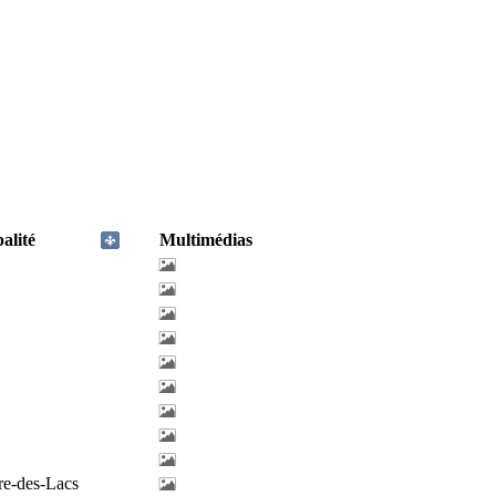
alité
Multimédias
re-des-Lacs