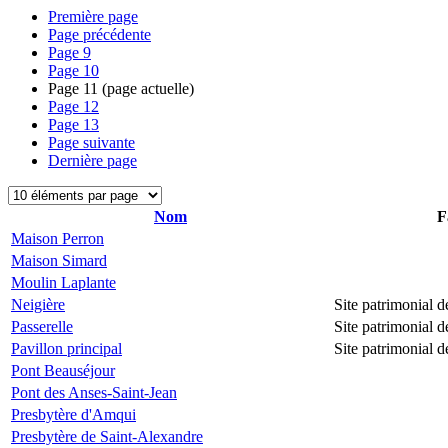
Première page
Page précédente
Page
9
Page
10
Page
11
(page actuelle)
Page
12
Page
13
Page suivante
Dernière page
Nom
F
Maison Perron
Maison Simard
Moulin Laplante
Neigière
Site patrimonial
Passerelle
Site patrimonial
Pavillon principal
Site patrimonial
Pont Beauséjour
Pont des Anses-Saint-Jean
Presbytère d'Amqui
Presbytère de Saint-Alexandre