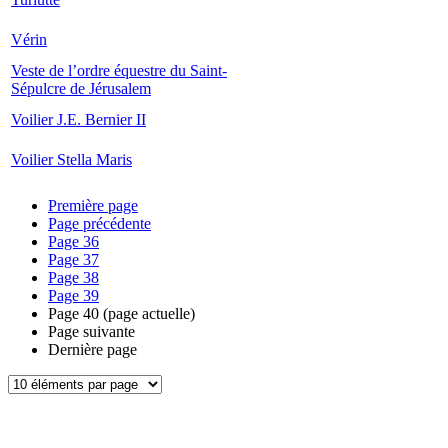
Vérin
Veste de l’ordre équestre du Saint-
Sépulcre de Jérusalem
Voilier J.E. Bernier II
Voilier Stella Maris
Première page
Page précédente
Page
36
Page
37
Page
38
Page
39
Page
40
(page actuelle)
Page suivante
Dernière page