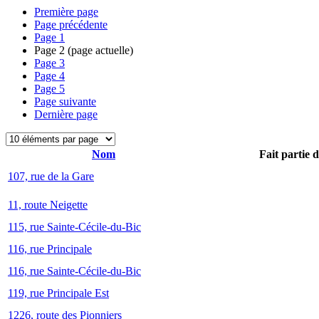
Première page
Page précédente
Page
1
Page
2
(page actuelle)
Page
3
Page
4
Page
5
Page suivante
Dernière page
Nom
Fait partie 
107, rue de la Gare
11, route Neigette
115, rue Sainte-Cécile-du-Bic
116, rue Principale
116, rue Sainte-Cécile-du-Bic
119, rue Principale Est
1226, route des Pionniers