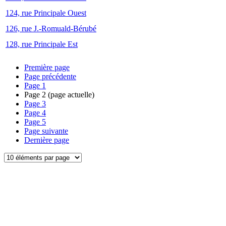
124, rue Principale Ouest
126, rue J.-Romuald-Bérubé
128, rue Principale Est
Première page
Page précédente
Page
1
Page
2
(page actuelle)
Page
3
Page
4
Page
5
Page suivante
Dernière page