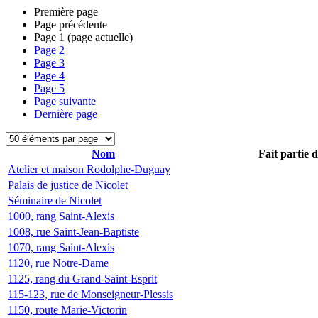
Première page
Page précédente
Page
1
(page actuelle)
Page
2
Page
3
Page
4
Page
5
Page suivante
Dernière page
Nom
Fait partie 
Atelier et maison Rodolphe-Duguay
Palais de justice de Nicolet
Séminaire de Nicolet
1000, rang Saint-Alexis
1008, rue Saint-Jean-Baptiste
1070, rang Saint-Alexis
1120, rue Notre-Dame
1125, rang du Grand-Saint-Esprit
115-123, rue de Monseigneur-Plessis
1150, route Marie-Victorin