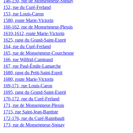
146-150, rue de Monseigneur-Signay
152, rue du Curé-Ferland
153, rue Louis-Caron
1580, route Marie-Victorin
160-162, rue de Monseigneur-Plessis
1610-1612, route Marie-Victorin
1625, rang du Grand-Saint-Esprit
164, rue du Curé-Ferland
165, rue de Monseigneur-Courchesne
166, rue Wilfrid-Camirand
167, rue Paul-Émile-Lamarche
1680, rang du Petit-Saint-Esprit
1680, route Marie-Victorin
169-171, rue Louis-Caron
1695, rang du Grand-Saint-Esprit
170-172, rue du Curé-Ferland
171, rue de Monseigneur-Plessis
1715, rue Saint-Jean-Baptiste
172-176, rue du Curé-Raimbault
173, rue de Monseigneur-Signay