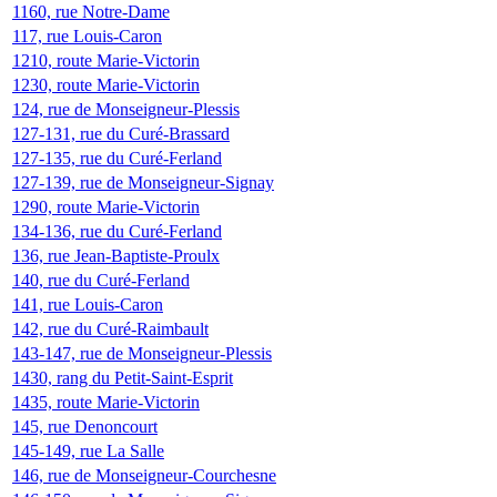
1160, rue Notre-Dame
117, rue Louis-Caron
1210, route Marie-Victorin
1230, route Marie-Victorin
124, rue de Monseigneur-Plessis
127-131, rue du Curé-Brassard
127-135, rue du Curé-Ferland
127-139, rue de Monseigneur-Signay
1290, route Marie-Victorin
134-136, rue du Curé-Ferland
136, rue Jean-Baptiste-Proulx
140, rue du Curé-Ferland
141, rue Louis-Caron
142, rue du Curé-Raimbault
143-147, rue de Monseigneur-Plessis
1430, rang du Petit-Saint-Esprit
1435, route Marie-Victorin
145, rue Denoncourt
145-149, rue La Salle
146, rue de Monseigneur-Courchesne